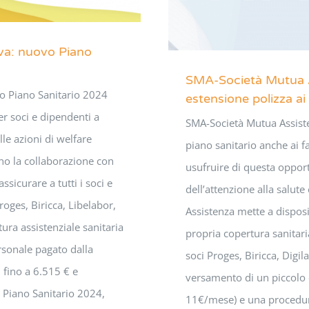
iva: nuovo Piano
SMA-Società Mutua As
o Piano Sanitario 2024
estensione polizza ai 
er soci e dipendenti a
SMA-Società Mutua Assiste
le azioni di welfare
piano sanitario anche ai f
no la collaborazione con
usufruire di questa opport
sicurare a tutti i soci e
dell’attenzione alla salu
oges, Biricca, Libelabor,
Assistenza mette a disposi
ura assistenziale sanitaria
propria copertura sanitaria
ersonale pagato dalla
soci Proges, Biricca, Digil
 fino a 6.515 € e
versamento di un piccolo
l Piano Sanitario 2024,
11€/mese) e una procedu