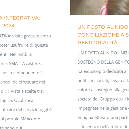
A INTEGRATIVA:
el 2024
UN POSTO AL NIDO: 
CONCILIAZIONE A 
VA: visite gratuite entro
GENITORIALITÀ
poter usufruire di questa
UN POSTO AL NIDO: INIZI
enti: Nell’ambito
SOSTEGNO DELLA GENITOR
ione, SMA – Assistenza
Kaleidoscopio dedicata ai s
i socio e dipendente 2
politiche sociali, legata a
l’anno, da effettuare nei
valore a sostegno alla geni
di: 1 Vista a scelta tra:
società del Gruppo quali
ogica, Oculistica,
impegnate nella gestione d
sufruire del servizio oggi è
anni, ha attivato una parti
 al portale SMAconte.
si inserisce nell’ambito del
mate sono qui