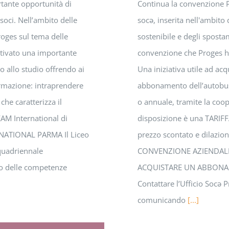
tante opportunità di
Continua la convenzione P
i soci. Nell’ambito delle
socə, inserita nell'ambito 
oges sul tema delle
sostenibile e degli sposta
attivato una importante
convenzione che Proges ha 
to allo studio offrendo ai
Una iniziativa utile ad acq
formazione: intraprendere
abbonamento dell’autobus
he caratterizza il
o annuale, tramite la coo
AM International di
disposizione è una TARIF
NATIONAL PARMA Il Liceo
prezzo scontato e dilazion
quadriennale
CONVENZIONE AZIENDALE 
po delle competenze
ACQUISTARE UN ABBONAM
Contattare l’Ufficio Socə P
comunicando
[...]