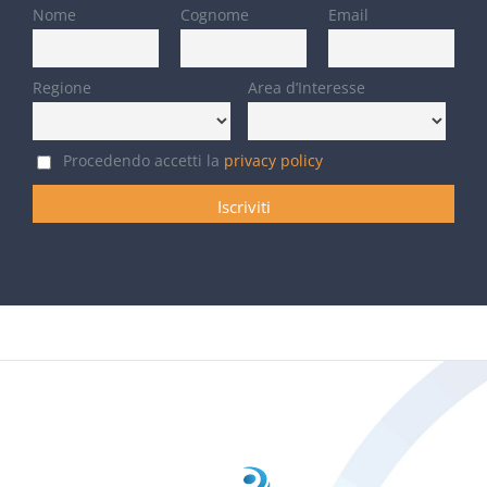
Nome
Cognome
Email
Regione
Area d’Interesse
Procedendo accetti la
privacy policy