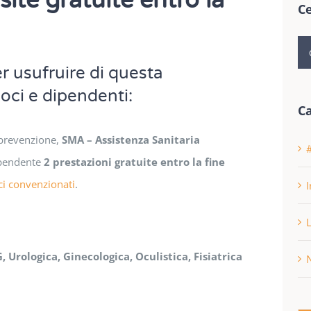
te gratuite entro la
C
Ce
pe
r usufruire di questa
oci e dipendenti:
C
 prevenzione,
SMA – Assistenza Sanitaria
ipendente
2 prestazioni gratuite entro la fine
ci convenzionati
.
I
, Urologica, Ginecologica, Oculistica, Fisiatrica