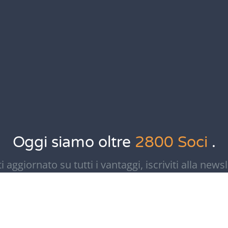
Oggi siamo oltre
2800 Soci
.
ti aggiornato su tutti i vantaggi, iscriviti alla newsl
me
Cognome
Email