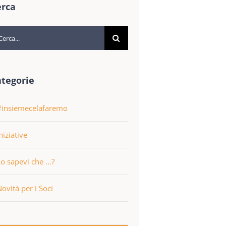
erca
rca
r:
ategorie
#insiemecelafaremo
niziative
Lo sapevi che …?
Novità per i Soci